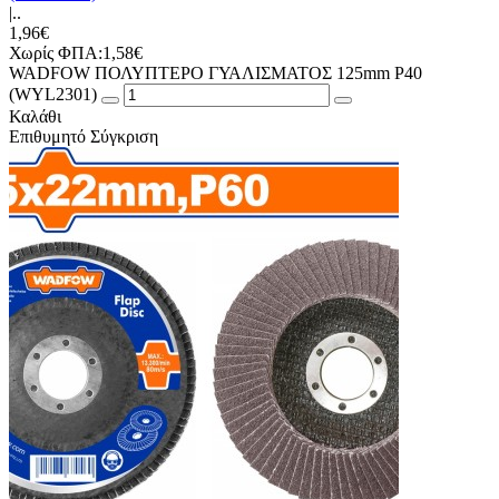
|..
1,96€
Χωρίς ΦΠΑ:1,58€
WADFOW ΠΟΛΥΠΤΕΡΟ ΓΥΑΛΙΣΜΑΤΟΣ 125mm Ρ40
(WYL2301)
Καλάθι
Επιθυμητό
Σύγκριση