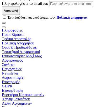
Πληκτρολογήστε το email σας
Αποστολή
Έχω διαβάσει και αποδέχομαι τους
Πολιτική απορρήτου
Πληροφορίες
Ποιοι Είμαστε
Τρόποι Αποστολής
Πολιτική Απορρήτου
Όροι & Προϋποθέσεις
Τραπεζικοί Λογαριασμοί
Επικοινωνήστε Μαζί Μας
Λογαριασμός
Σύνδεση
Παραγγελίες
Newsletter
Δωροεπιταγές
Επιστροφές
GDPR
Εξυπηρέτηση
Ευρετήριο Κατασκευαστών
Χάρτης Ιστοτόπου
Λίστα Αγαπημένων