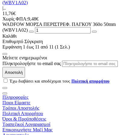
(WBV1A02)
|..
11,76€
Χωρίς ΦΠΑ:9,48€
WADFOW ΜΟΡΣΑ ΠΕΡΙΣΤΡΕΦ. ΠΑΓΚΟΥ 360o 50mm
(WBV1A02)
Καλάθι
Επιθυμητό
Σύγκριση
Εμφάνιση 1 έως 11 από 11 (1 Σελ.)
Μείνετε ενημερωμένοι
Πληκτρολογήστε το email σας
Αποστολή
Έχω διαβάσει και αποδέχομαι τους
Πολιτική απορρήτου
Πληροφορίες
Ποιοι Είμαστε
Τρόποι Αποστολής
Πολιτική Απορρήτου
Όροι & Προϋποθέσεις
Τραπεζικοί Λογαριασμοί
Επικοινωνήστε Μαζί Μας